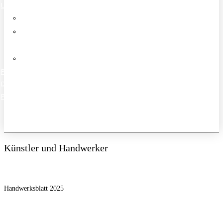
LEISTUNGEN
Maler- und Lackierarbeiten
Graffiti, Airbrush &
Auftragsmalerei
Workshops
PROJEKTE
DOWNLOADS
PRESSE
Instagram
Phone-alt
Envelope
Künstler und Handwerker
Handwerksblatt 2025