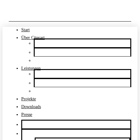
Zum Inhalt springen
Citerart Concept & Color
Start
Über Citerart
Steffen Tschuck
Team
Vita & Ausstellungen
Leistungen
Maler- und Lackierarbeiten
Graffiti, Airbrush & Auftragsmalerei
Workshops
Projekte
Downloads
Presse
Start
Über Citerart